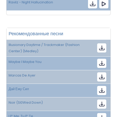
Ravilz - Night Hallucination
Рекомендованные песни
Illusionary Daytime / Trackmaker (Fashion
Center) (Medley)
Maybe I Maybe You
Marcas De Ayer
Дай Ему Сил
Noir (Sl0Wed Down)
I P’ Me, Tu P’ Te