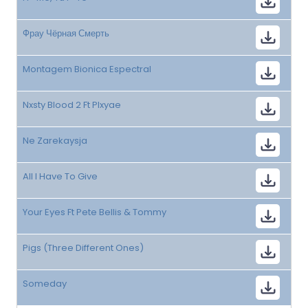
Фрау Чёрная Смерть
Montagem Bionica Espectral
Nxsty Blood 2 Ft Plxyae
Ne Zarekaysja
All I Have To Give
Your Eyes Ft Pete Bellis & Tommy
Pigs (Three Different Ones)
Someday